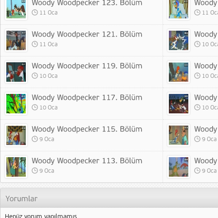
11 Oca
11 Oc
11 Oca
10 Oc
10 Oca
10 Oc
10 Oca
10 Oc
9 Oca
9 Oca
9 Oca
9 Oca
Henüz yorum yapılmamış.