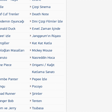
lle
Çizgi Sinema
f Cuf Trenler
Death Note
edemin Oyuncağı
Dini Çizgi Filmler İzle
onald Duck
Evvel Zaman İçinde
ee! izle
Janggeum’ın Rüyası
tgiller
Kat Kat Katla
eloğlan Masalları
Mickey Mouse
aruto
Nasreddin Hoca
ne Piece
Origami / Kağıt
Katlama Sanatı
embe Panter
Pepee İzle
ingu
Pocoyo
oad Runner
Şirinler
ünger Bob
Tenten
om ve Jerry
Tsubasa