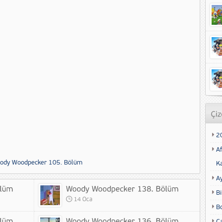
2
Af
ody Woodpecker 105. Bölüm
K
A
Bi
14 Oca
B
Ca