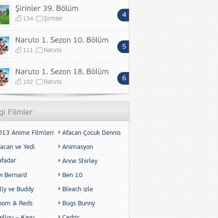
134
Şirinler
111
Naruto
102
Naruto
013 Anime Filmleri
Afacan Çocuk Dennis
acan ve Yedi
Animasyon
afadar
Anne Shirley
yı Bernard
Ben 10
lly ve Buddy
Bleach izle
oom & Reds
Bugs Bunny
illou – Kayu
Cedric