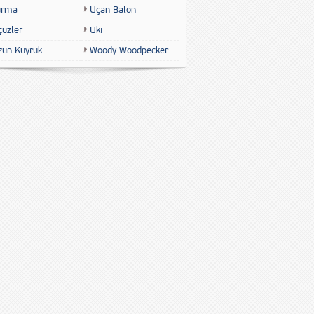
urma
Uçan Balon
çüzler
Uki
zun Kuyruk
Woody Woodpecker