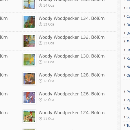
14 Oca
Ci
Cu
13 Oca
D
D
Fr
13 Oca
Je
K
12 Oca
N
O
12 Oca
P
12 Oca
P
R
S
11 Oca
T