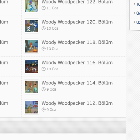
T
11 Oca
Ü
U
10 Oca
10 Oca
10 Oca
9 Oca
9 Oca