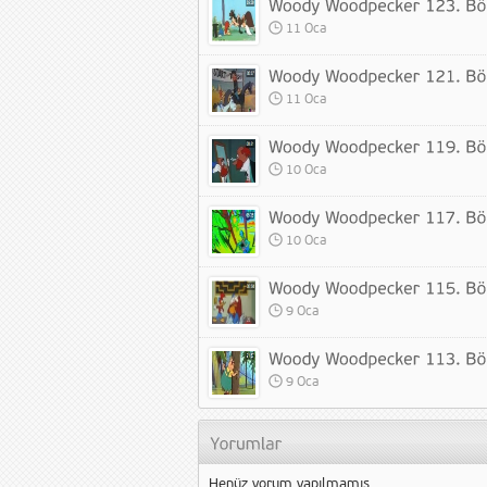
11 Oca
11 Oca
10 Oca
10 Oca
9 Oca
9 Oca
Henüz yorum yapılmamış.