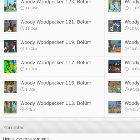
11 Oca
11 Oc
11 Oca
10 Oc
10 Oca
10 Oc
10 Oca
10 Oc
9 Oca
9 Oca
9 Oca
9 Oca
Henüz yorum yapılmamış.