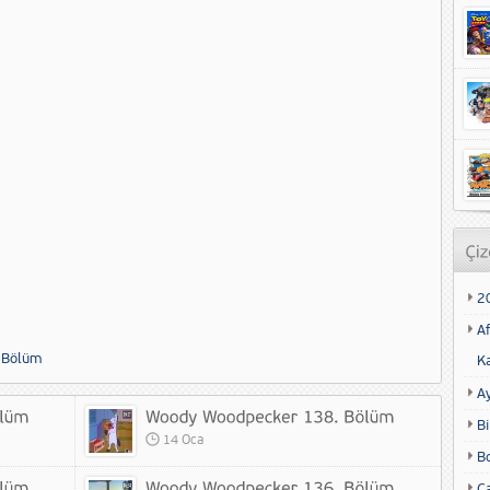
2
Af
 Bölüm
K
A
Bi
14 Oca
B
Ca