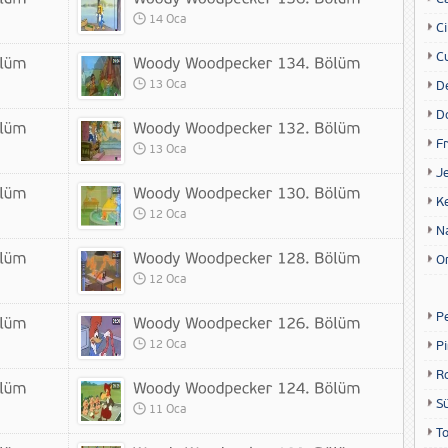
14 Oca
Ci
Cu
13 Oca
D
D
Fr
13 Oca
Je
K
12 Oca
N
O
12 Oca
P
12 Oca
P
R
S
11 Oca
T