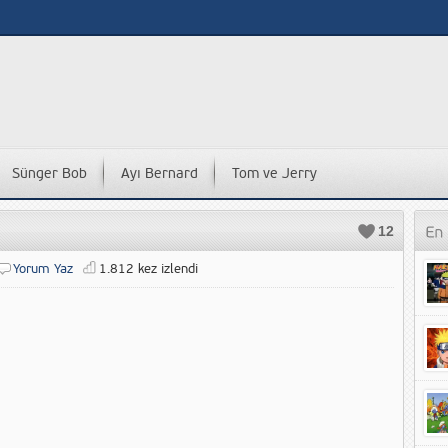
Sünger Bob
Ayı Bernard
Tom ve Jerry
12
Yorum Yaz
1.812 kez izlendi