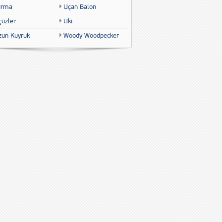
urma
Uçan Balon
çüzler
Uki
zun Kuyruk
Woody Woodpecker