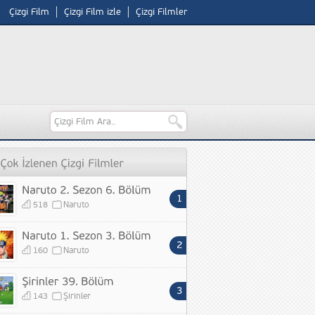
Çizgi Film
Çizgi Film izle
Çizgi Filmler
518
Naruto
160
Naruto
143
Şirinler