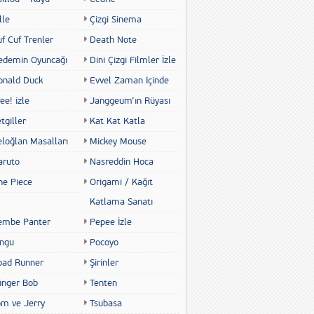
lle
Çizgi Sinema
f Cuf Trenler
Death Note
edemin Oyuncağı
Dini Çizgi Filmler İzle
onald Duck
Evvel Zaman İçinde
ee! izle
Janggeum’ın Rüyası
tgiller
Kat Kat Katla
eloğlan Masalları
Mickey Mouse
aruto
Nasreddin Hoca
ne Piece
Origami / Kağıt
Katlama Sanatı
embe Panter
Pepee İzle
ingu
Pocoyo
oad Runner
Şirinler
ünger Bob
Tenten
om ve Jerry
Tsubasa