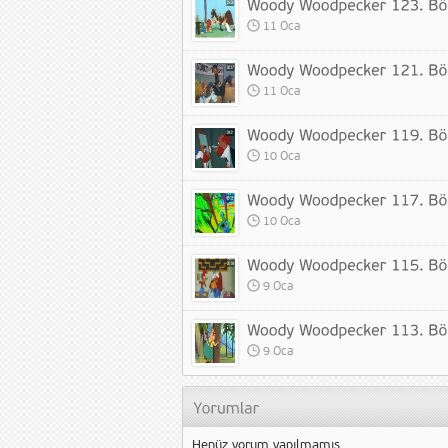
11 Oca
11 Oca
10 Oca
10 Oca
9 Oca
9 Oca
Henüz yorum yapılmamış.