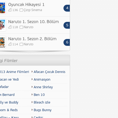
136
Çizgi Sinema
118
Naruto
114
Naruto
013 Anime Filmleri
Afacan Çocuk Dennis
acan ve Yedi
Animasyon
afadar
Anne Shirley
yı Bernard
Ben 10
lly ve Buddy
Bleach izle
oom & Reds
Bugs Bunny
illou – Kayu
Cedric