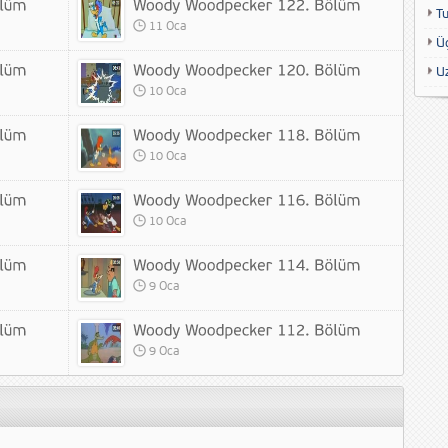
T
11 Oca
Ü
U
10 Oca
10 Oca
10 Oca
9 Oca
9 Oca