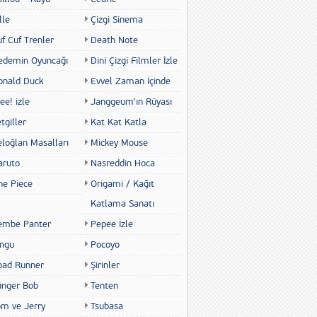
lle
Çizgi Sinema
f Cuf Trenler
Death Note
edemin Oyuncağı
Dini Çizgi Filmler İzle
onald Duck
Evvel Zaman İçinde
ee! izle
Janggeum’ın Rüyası
tgiller
Kat Kat Katla
eloğlan Masalları
Mickey Mouse
aruto
Nasreddin Hoca
ne Piece
Origami / Kağıt
Katlama Sanatı
embe Panter
Pepee İzle
ingu
Pocoyo
oad Runner
Şirinler
ünger Bob
Tenten
om ve Jerry
Tsubasa