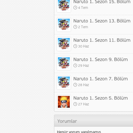
4 Tem
2 Tem
30 Haz
29 Haz
28 Haz
27 Haz
Henüz yorum yapılmamış.