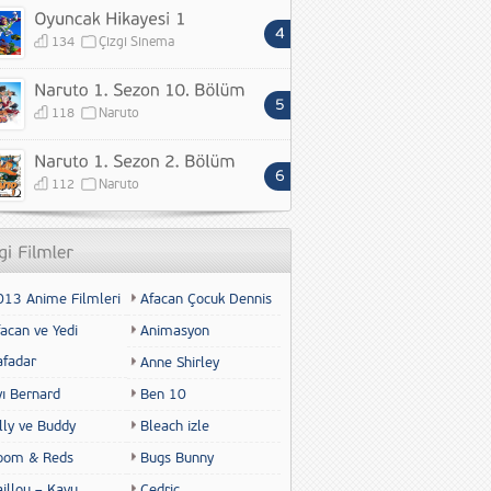
134
Çizgi Sinema
118
Naruto
112
Naruto
013 Anime Filmleri
Afacan Çocuk Dennis
acan ve Yedi
Animasyon
afadar
Anne Shirley
yı Bernard
Ben 10
lly ve Buddy
Bleach izle
oom & Reds
Bugs Bunny
illou – Kayu
Cedric