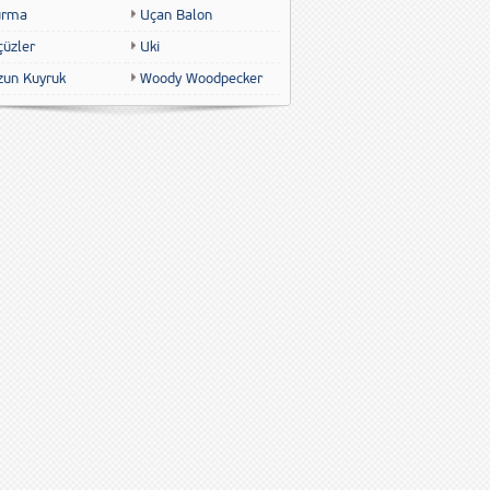
urma
Uçan Balon
çüzler
Uki
zun Kuyruk
Woody Woodpecker