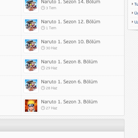
T
3 Tem
Ü
U
1 Tem
30 Haz
29 Haz
28 Haz
27 Haz