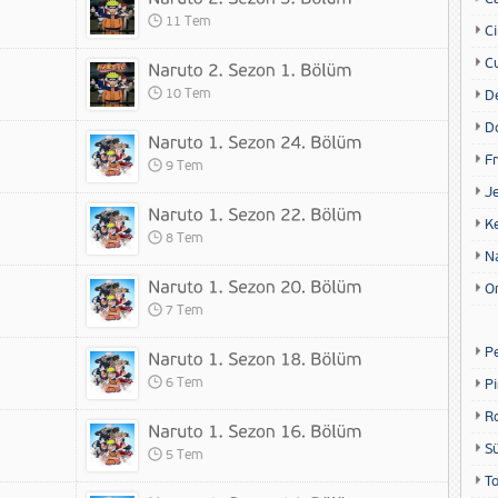
11 Tem
Ci
Cu
10 Tem
D
D
Fr
9 Tem
Je
K
8 Tem
N
O
7 Tem
P
6 Tem
P
R
S
5 Tem
T