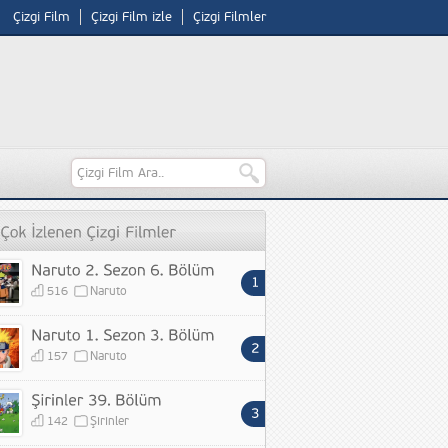
Çizgi Film
Çizgi Film izle
Çizgi Filmler
516
Naruto
157
Naruto
142
Şirinler