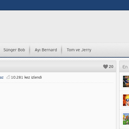
Sünger Bob
Ayı Bernard
Tom ve Jerry
20
az
10.281 kez izlendi