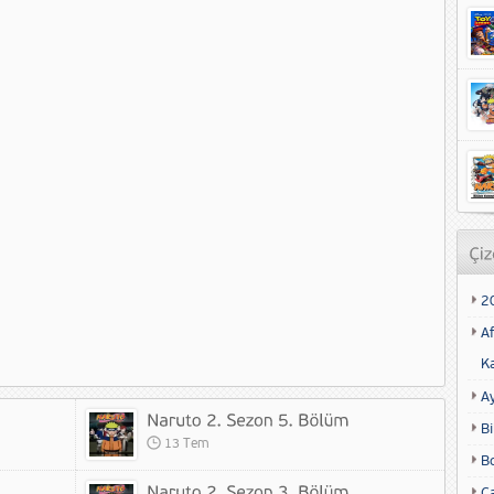
2
Af
K
A
Bi
13 Tem
B
Ca