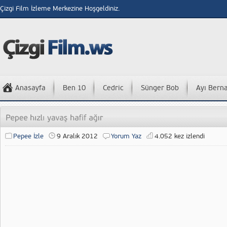
Çizgi Film İzleme Merkezine Hoşgeldiniz.
Anasayfa
Ben 10
Cedric
Sünger Bob
Ayı Bern
Pepee İzle
9 Aralık 2012
Yorum Yaz
4.052 kez izlendi