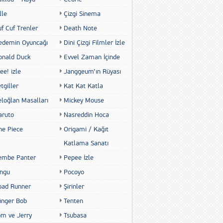
lle
Çizgi Sinema
f Cuf Trenler
Death Note
edemin Oyuncağı
Dini Çizgi Filmler İzle
onald Duck
Evvel Zaman İçinde
ee! izle
Janggeum’ın Rüyası
tgiller
Kat Kat Katla
eloğlan Masalları
Mickey Mouse
aruto
Nasreddin Hoca
ne Piece
Origami / Kağıt
Katlama Sanatı
embe Panter
Pepee İzle
ingu
Pocoyo
oad Runner
Şirinler
ünger Bob
Tenten
om ve Jerry
Tsubasa