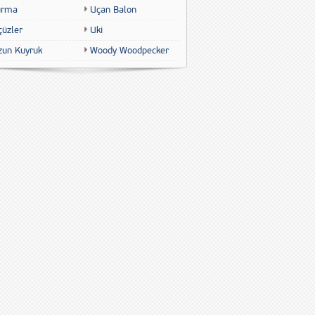
urma
Uçan Balon
çüzler
Uki
zun Kuyruk
Woody Woodpecker