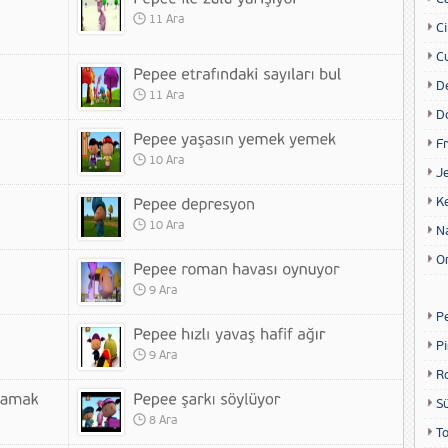
11 Ara
Ci
Cu
D
11 Ara
D
Fr
10 Ara
Je
K
10 Ara
N
O
9 Ara
P
P
9 Ara
R
S
8 Ara
T