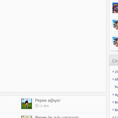
2
Af
K
A
Bi
11 Ara
B
Ca