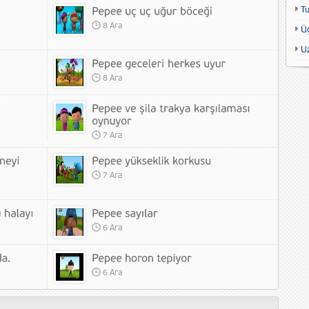
T
8 Ara
Ü
U
8 Ara
7 Ara
7 Ara
6 Ara
6 Ara