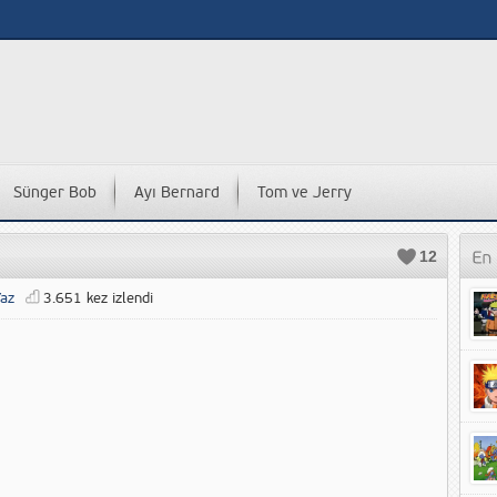
Sünger Bob
Ayı Bernard
Tom ve Jerry
12
az
3.651 kez izlendi