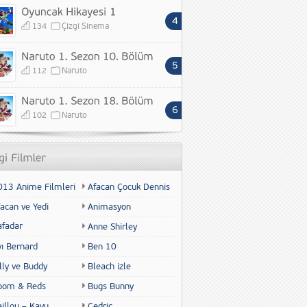
134
Çizgi Sinema
112
Naruto
102
Naruto
013 Anime Filmleri
Afacan Çocuk Dennis
acan ve Yedi
Animasyon
afadar
Anne Shirley
yı Bernard
Ben 10
lly ve Buddy
Bleach izle
oom & Reds
Bugs Bunny
illou – Kayu
Cedric