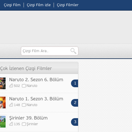
Çizgi Film
Çizgi Film izle
Çizgi Filmler
502
Naruto
148
Naruto
135
Şirinler