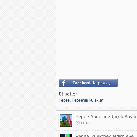
Pepee
,
Pepeenin kulakları
11 Ara