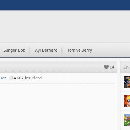
Sünger Bob
Ayı Bernard
Tom ve Jerry
14
 Yaz
4.667 kez izlendi