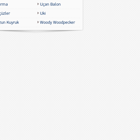
urma
Uçan Balon
çüzler
Uki
zun Kuyruk
Woody Woodpecker