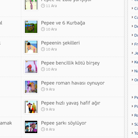
11 Ara
Ci
Cu
D
10 Ara
D
Fr
10 Ara
Je
K
10 Ara
N
O
9 Ara
P
P
9 Ara
R
S
8 Ara
T