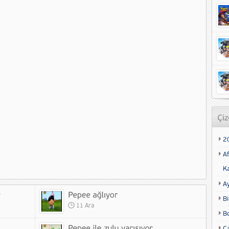
2
Af
K
A
Bi
11 Ara
B
Ca