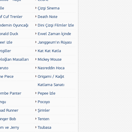
lle
Çizgi Sinema
f Cuf Trenler
Death Note
edemin Oyuncağı
Dini Çizgi Filmler İzle
onald Duck
Evvel Zaman İçinde
ee! izle
Janggeum’ın Rüyası
tgiller
Kat Kat Katla
eloğlan Masalları
Mickey Mouse
aruto
Nasreddin Hoca
ne Piece
Origami / Kağıt
Katlama Sanatı
embe Panter
Pepee İzle
ingu
Pocoyo
oad Runner
Şirinler
ünger Bob
Tenten
om ve Jerry
Tsubasa