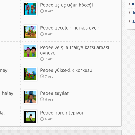
T
8 Ara
Ü
U
8 Ara
7 Ara
7 Ara
6 Ara
6 Ara