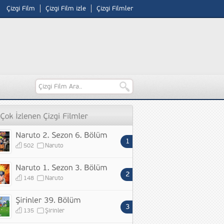
Çizgi Film
Çizgi Film izle
Çizgi Filmler
502
Naruto
148
Naruto
135
Şirinler