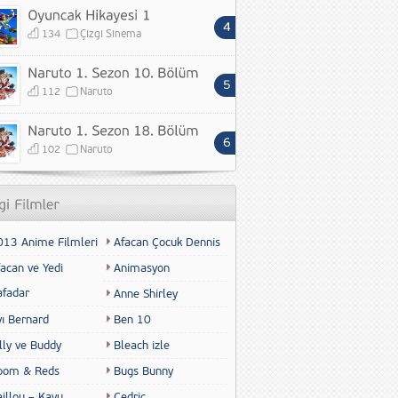
134
Çizgi Sinema
112
Naruto
102
Naruto
013 Anime Filmleri
Afacan Çocuk Dennis
acan ve Yedi
Animasyon
afadar
Anne Shirley
yı Bernard
Ben 10
lly ve Buddy
Bleach izle
oom & Reds
Bugs Bunny
illou – Kayu
Cedric