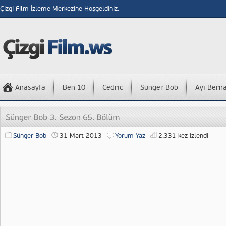
Çizgi Film İzleme Merkezine Hoşgeldiniz.
Anasayfa
Ben 10
Cedric
Sünger Bob
Ayı Bern
Sünger Bob
31 Mart 2013
Yorum Yaz
2.331 kez izlendi