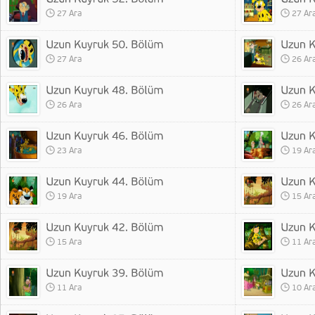
27 Ara
27 Ar
27 Ara
26 Ar
26 Ara
26 Ar
23 Ara
19 Ar
19 Ara
15 Ar
15 Ara
11 Ar
11 Ara
10 Ar