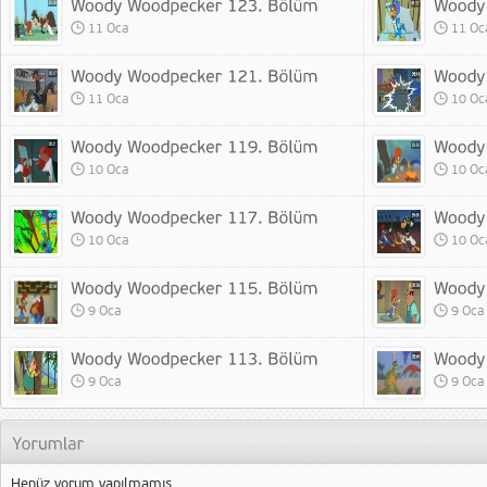
11 Oca
11 Oc
11 Oca
10 Oc
10 Oca
10 Oc
10 Oca
10 Oc
9 Oca
9 Oca
9 Oca
9 Oca
Henüz yorum yapılmamış.