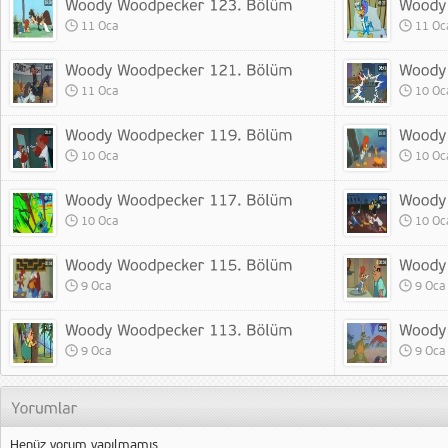
11 Oca
11 Oc
11 Oca
10 Oc
10 Oca
10 Oc
10 Oca
10 Oc
9 Oca
9 Oca
9 Oca
9 Oca
Henüz yorum yapılmamış.