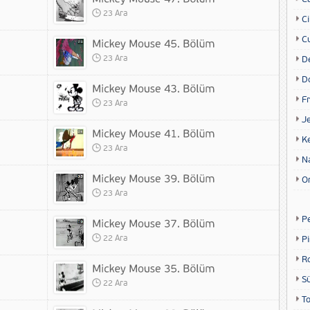
23 Ara
Ci
Cu
23 Ara
D
D
Fr
23 Ara
Je
K
23 Ara
N
O
23 Ara
P
22 Ara
P
R
S
22 Ara
T