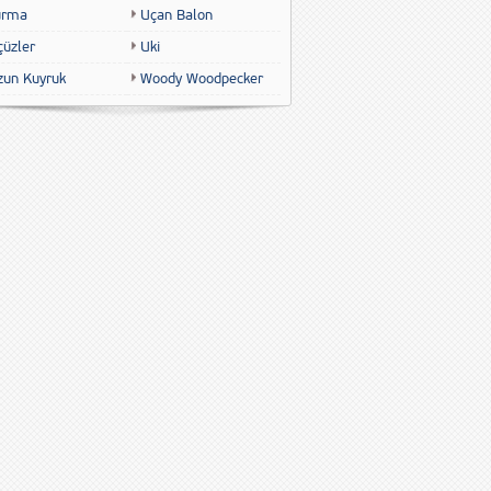
urma
Uçan Balon
çüzler
Uki
zun Kuyruk
Woody Woodpecker