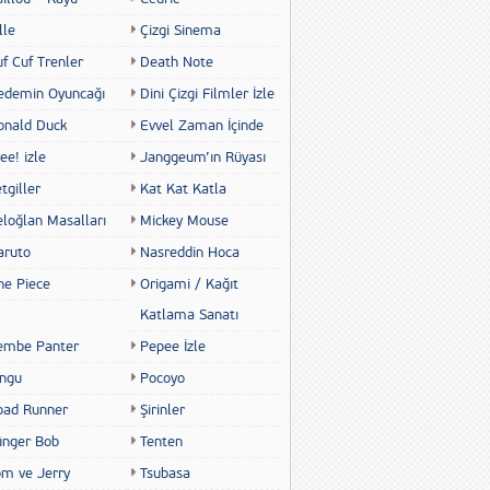
lle
Çizgi Sinema
f Cuf Trenler
Death Note
edemin Oyuncağı
Dini Çizgi Filmler İzle
onald Duck
Evvel Zaman İçinde
ee! izle
Janggeum’ın Rüyası
tgiller
Kat Kat Katla
eloğlan Masalları
Mickey Mouse
aruto
Nasreddin Hoca
ne Piece
Origami / Kağıt
Katlama Sanatı
embe Panter
Pepee İzle
ingu
Pocoyo
oad Runner
Şirinler
ünger Bob
Tenten
om ve Jerry
Tsubasa