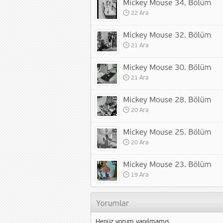
22 Ara
21 Ara
21 Ara
20 Ara
20 Ara
19 Ara
Henüz yorum yapılmamış.