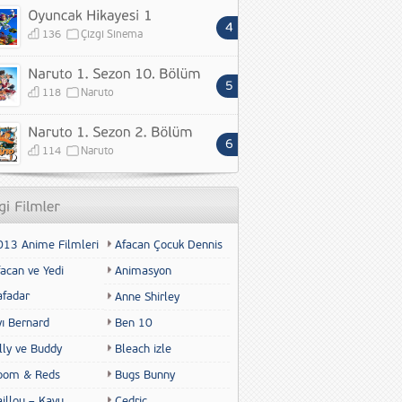
136
Çizgi Sinema
118
Naruto
114
Naruto
013 Anime Filmleri
Afacan Çocuk Dennis
acan ve Yedi
Animasyon
afadar
Anne Shirley
yı Bernard
Ben 10
lly ve Buddy
Bleach izle
oom & Reds
Bugs Bunny
illou – Kayu
Cedric