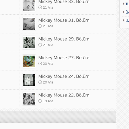
T
21 Ara
Ü
U
21 Ara
21 Ara
20 Ara
20 Ara
19 Ara