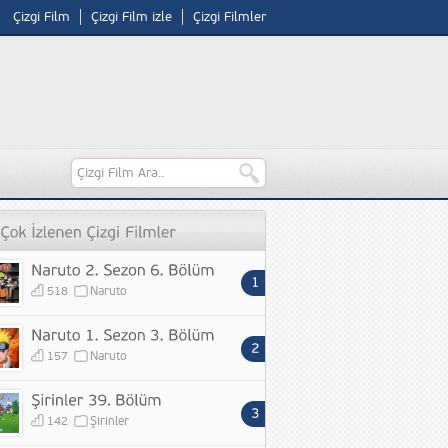
Çizgi Film
Çizgi Film izle
Çizgi Filmler
518
Naruto
157
Naruto
142
Şirinler