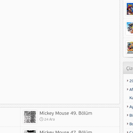
2
Af
K
A
Bi
24 Ara
B
Ca