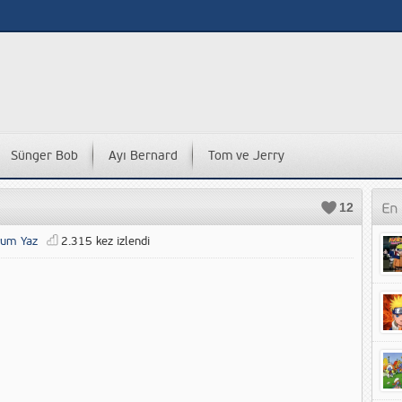
Sünger Bob
Ayı Bernard
Tom ve Jerry
12
rum Yaz
2.315 kez izlendi