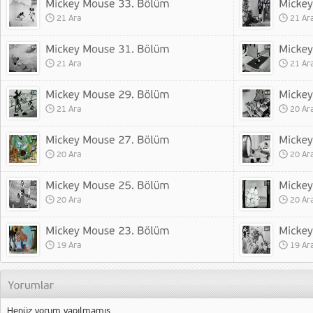
21 Ara
21 Ar
21 Ara
21 Ar
21 Ara
20 Ar
20 Ara
20 Ar
20 Ara
20 Ar
19 Ara
19 Ar
Henüz yorum yapılmamış.