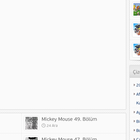
2
Af
K
A
Bi
24 Ara
B
Ca