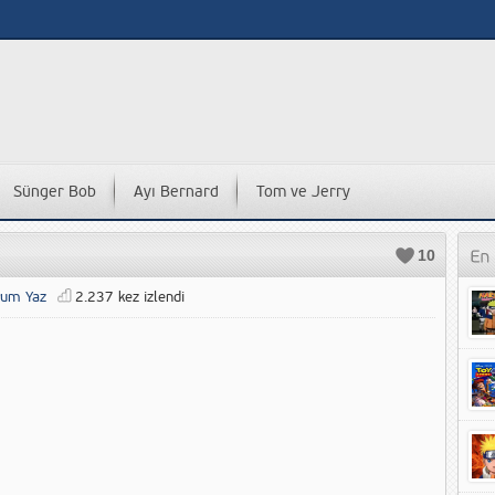
Sünger Bob
Ayı Bernard
Tom ve Jerry
10
rum Yaz
2.237 kez izlendi