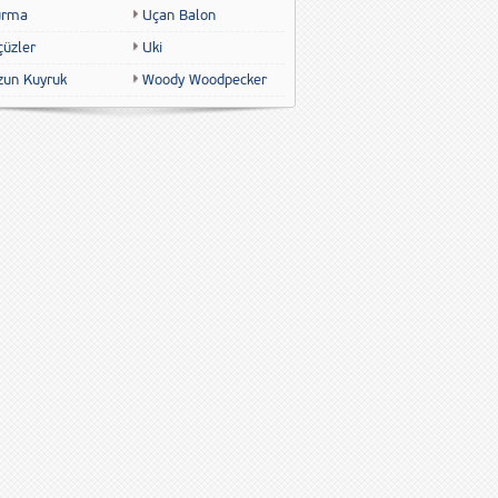
urma
Uçan Balon
çüzler
Uki
zun Kuyruk
Woody Woodpecker