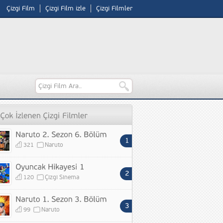
Çizgi Film
Çizgi Film izle
Çizgi Filmler
321
Naruto
120
Çizgi Sinema
99
Naruto