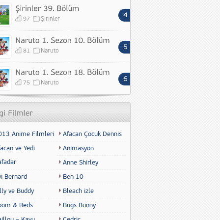
97
Şirinler
81
Naruto
75
Naruto
013 Anime Filmleri
Afacan Çocuk Dennis
acan ve Yedi
Animasyon
afadar
Anne Shirley
yı Bernard
Ben 10
lly ve Buddy
Bleach izle
oom & Reds
Bugs Bunny
illou – Kayu
Cedric