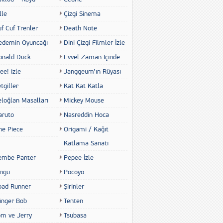
lle
Çizgi Sinema
f Cuf Trenler
Death Note
edemin Oyuncağı
Dini Çizgi Filmler İzle
onald Duck
Evvel Zaman İçinde
ee! izle
Janggeum’ın Rüyası
tgiller
Kat Kat Katla
eloğlan Masalları
Mickey Mouse
aruto
Nasreddin Hoca
ne Piece
Origami / Kağıt
Katlama Sanatı
embe Panter
Pepee İzle
ingu
Pocoyo
oad Runner
Şirinler
ünger Bob
Tenten
om ve Jerry
Tsubasa