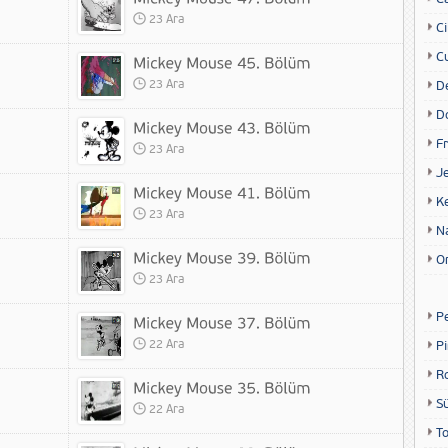
23 Ara
Ci
Cu
23 Ara
D
D
Fr
23 Ara
Je
K
23 Ara
N
O
23 Ara
P
22 Ara
P
R
S
22 Ara
T