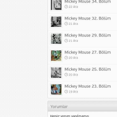
22 Ara
21 Ara
21 Ara
20 Ara
20 Ara
19 Ara
Henüz yorum yapılmamış.