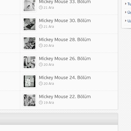
T
21 Ara
Ü
U
21 Ara
20 Ara
20 Ara
20 Ara
19 Ara