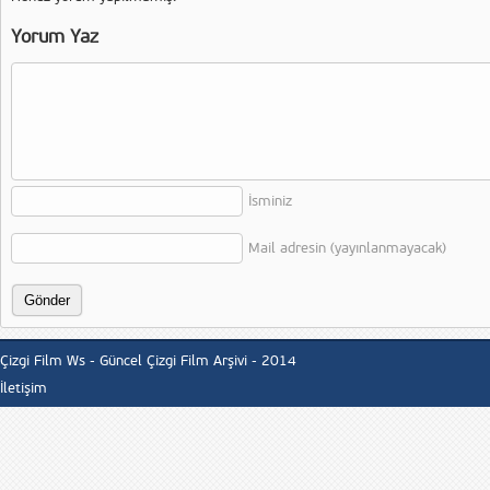
Yorum Yaz
İsminiz
Mail adresin (yayınlanmayacak)
Çizgi Film Ws - Güncel Çizgi Film Arşivi - 2014
İletişim