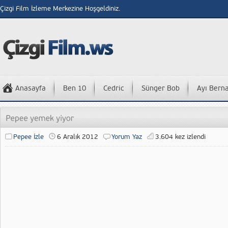
Çizgi Film İzleme Merkezine Hoşgeldiniz.
Anasayfa
Ben 10
Cedric
Sünger Bob
Ayı Bern
Pepee İzle
6 Aralık 2012
Yorum Yaz
3.604 kez izlendi