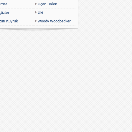
urma
Uçan Balon
çüzler
Uki
zun Kuyruk
Woody Woodpecker