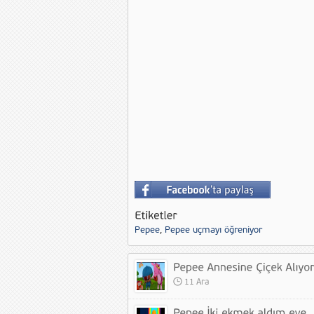
Pepee
,
Pepee uçmayı öğreniyor
11 Ara