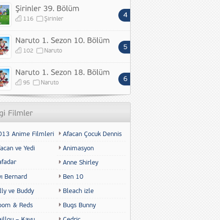
116
Şirinler
102
Naruto
95
Naruto
013 Anime Filmleri
Afacan Çocuk Dennis
acan ve Yedi
Animasyon
afadar
Anne Shirley
yı Bernard
Ben 10
lly ve Buddy
Bleach izle
oom & Reds
Bugs Bunny
illou – Kayu
Cedric