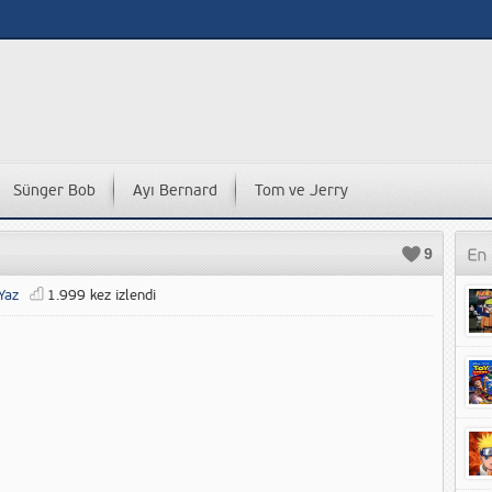
Sünger Bob
Ayı Bernard
Tom ve Jerry
9
Yaz
1.999 kez izlendi