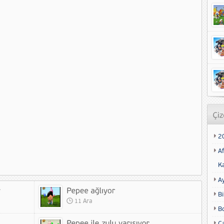
2
Af
K
A
Bi
11 Ara
B
Ca