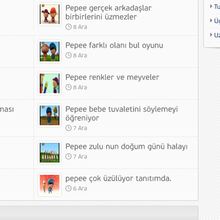
T
Ü
8 Ara
U
8 Ara
8 Ara
7 Ara
7 Ara
6 Ara