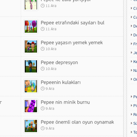
11 Ara
Ci
Cu
D
11 Ara
D
Fr
10 Ara
Je
K
10 Ara
N
O
9 Ara
P
P
9 Ara
R
S
9 Ara
T