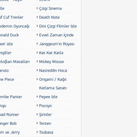
lle
Çizgi Sinema
f Cuf Trenler
Death Note
edemin Oyuncağı
Dini Çizgi Filmler İzle
onald Duck
Evvel Zaman İçinde
ee! izle
Janggeum’ın Rüyası
tgiller
Kat Kat Katla
eloğlan Masalları
Mickey Mouse
aruto
Nasreddin Hoca
ne Piece
Origami / Kağıt
Katlama Sanatı
embe Panter
Pepee İzle
ingu
Pocoyo
oad Runner
Şirinler
ünger Bob
Tenten
om ve Jerry
Tsubasa